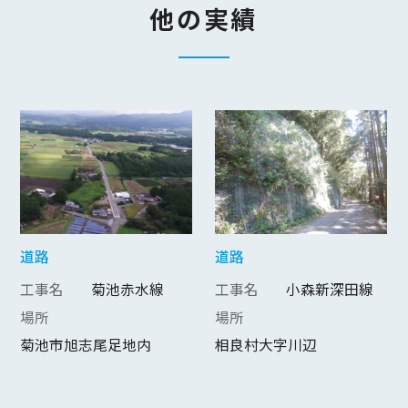
他の実績
道路
道路
工事名
菊池赤水線
工事名
小森新深田線
場所
場所
菊池市旭志尾足地内
相良村大字川辺