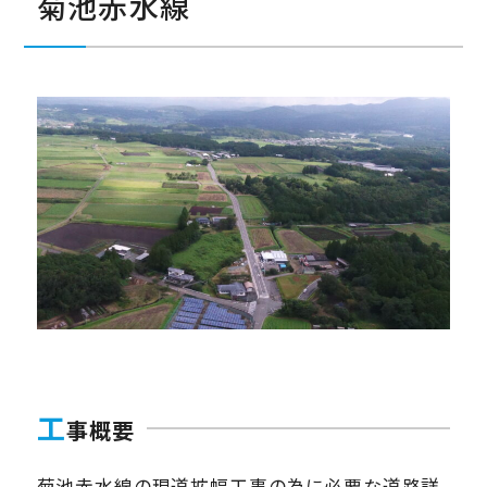
菊池赤水線
工
事概要
菊池赤水線の現道拡幅工事の為に必要な道路詳