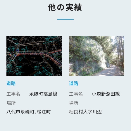
他の実績
道路
道路
工事名
永碇町高島線
工事名
小森新深田線
場所
場所
八代市永碇町、松江町
相良村大字川辺